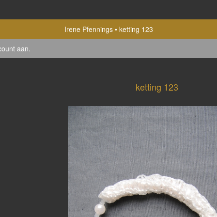
Irene Pfennings
ketting 123
count aan
.
ketting 123