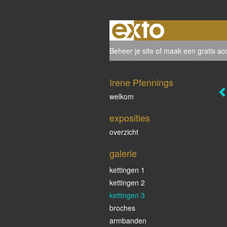
Beheer je site
of
maak een gratis ac
Irene Pfennings
welkom
exposities
overzicht
galerie
kettingen 1
kettingen 2
kettingen 3
broches
armbanden